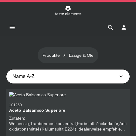
Zum Hauptinhalt springen
Produkte
Essige & Öle
101269
Aceto Balsamico Superiore
Zutaten:
Weinessig,Traubenmostkonzentrat,Farbstoff,Zuckerkulör,Anti
oxidationsmittel (Kaliumsulfit E224) Idealerweise empfehlen
wir, für eine optimale Verpackung stets 6 Flaschen zu