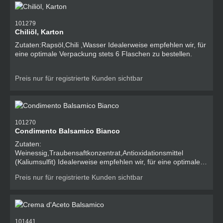
101279
Chiliöl, Karton
Zutaten:Rapsöl,Chili ,Wasser Idealerweise empfehlen wir, für
eine optimale Verpackung stets 6 Flaschen zu bestellen.
Preis nur für registrierte Kunden sichtbar
101270
Condimento Balsamico Bianco
Zutaten:
Weinessig,Traubensaftkonzentrat,Antioxidationsmittel
(Kaliumsulfit) Idealerweise empfehlen wir, für eine optimale
Verpackung stets 6 Flaschen zu bestellen. Allergene O -
Preis nur für registrierte Kunden sichtbar
Schwefeldioxid und Sulfite
101441