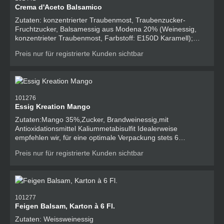
Crema d'Aceto Balsamico
Zutaten: konzentrierter Traubenmost, Traubenzucker-
Fruchtzucker, Balsamessig aus Modena 20% (Weinessig,
konzentrieter Traubenmost, Farbstoff: E150D Karamell);
Weinessig (Wein, Antioxidans: E224); Verdickungsmittel:
Preis nur für registrierte Kunden sichtbar
modifizierte Maisstärke; Farbstoff: E150D Karamell;
Idealerweise empfehlen wir, für eine optimale Verpackung
stets 6 Flaschen zu bestellen. Allergene O - Schwefeldioxid
und Sulfite
101276
Essig Kreation Mango
Zutaten:Mango 35%,Zucker, Brandweinessig,mit
Antioxidationsmittel Kaliummetabisulfit Idealerweise
empfehlen wir, für eine optimale Verpackung stets 6
Flaschen zu bestellen. Allergene O - Schwefeldioxid und
Preis nur für registrierte Kunden sichtbar
Sulfite
101277
Feigen Balsam, Karton à 6 Fl.
Zutaten: Weissweinessig