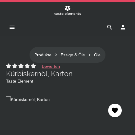
Zum Hauptinhalt springen
Produkte
Essige & Öle
Öle
Bewerten
Kürbiskernöl, Karton
Durchschnittliche Bewertung von 0 von 5 Sternen
Taste Element
Bildergalerie überspringen