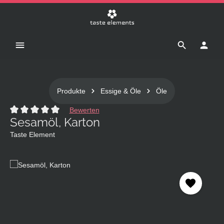
Zum Hauptinhalt springen
Produkte
Essige & Öle
Öle
Bewerten
Sesamöl, Karton
Durchschnittliche Bewertung von 0 von 5 Sternen
Taste Element
Bildergalerie überspringen