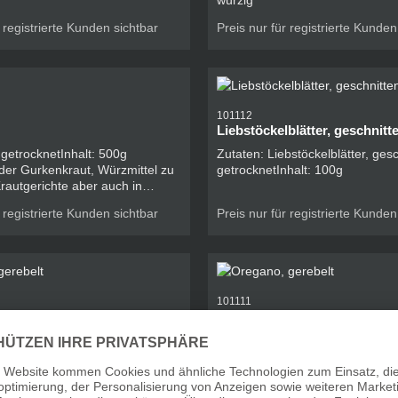
würzig
r registrierte Kunden sichtbar
Preis nur für registrierte Kunden
101112
Liebstöckelblätter, geschnitt
l getrocknetInhalt: 500g
Zutaten: Liebstöckelblätter, ges
getrocknetInhalt: 100g
rautgerichte aber auch in
er mit Topfen als Dip.
r registrierte Kunden sichtbar
Preis nur für registrierte Kunden
101111
rebelt
Oregano, gerebelt
oran, gerebelt und
Zutaten: Oregano, gerebelt und
halt: 500g
getrocknetInhalt: 150g