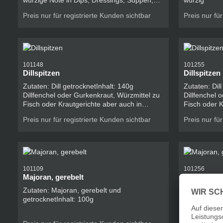
würzige Note in Dips, Dressings, Suppen,
würzig
Salate, Aufläufe, oder Wokgerichte. Beim
Preis nur für registrierte Kunden sichtbar
Preis nur fü
Rösten oder Mitbacken entfalten sie ein
süß-herzhaftes Aroma und sorgen für feine
Knusprigkeit. Sie passen hervorragend zu
Gemüse, Burgern, Brot, Grillrezepten oder
herzhaften Teigen.Intensiv aromatisch,
naturrein und ohne ZusätzeIdeal für Dips,
101148
101255
Marinaden,Saucen und AufläufePerfekt zum
Dillspitzen
Dillspitzen
Würzen, Backen und Grillen
Zutaten: Dill getrocknetInhalt: 140g
Zutaten: Dil
Dillfenchel oder Gurkenkraut, Würzmittel zu
Dillfenchel oder Gurkenkraut, Würzmittel zu
Fisch oder Krautgerichte aber auch in
Fisch oder K
Dressings oder mit Topfen als Dip.
Dressings od
Preis nur für registrierte Kunden sichtbar
Preis nur fü
101109
101256
Majoran, gerebelt
Majoran, ge
Zutaten: Majoran, gerebelt und
Zutaten: Maj
getrocknetInhalt: 100g
getrocknetIn