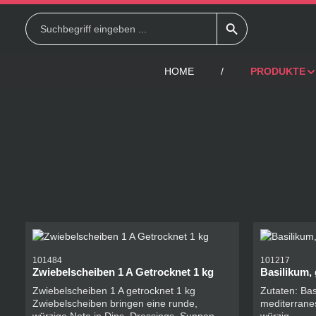
 Hauptinhalt springen
Zur Suche springen
Zur Hauptnavigation springen
HOME
PRODUKTE
101484
101217
Zwiebelscheiben 1 A Getrocknet 1 kg
Basilikum, 
Zwiebelscheiben 1 A getrocknet 1 kg
Zutaten: Bas
Zwiebelscheiben bringen eine runde,
mediterranes