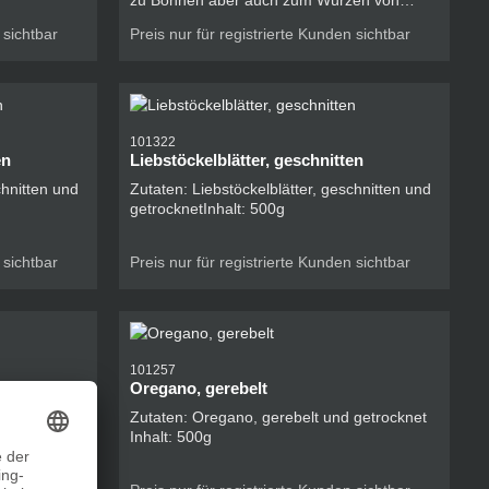
zu Bohnen aber auch zum Würzen von
Hülsenfrüchten, Gemüsegerichten,
 sichtbar
Preis nur für registrierte Kunden sichtbar
Füllungen, Marinaden, Salaten und Suppen
101322
en
Liebstöckelblätter, geschnitten
chnitten und
Zutaten: Liebstöckelblätter, geschnitten und
getrocknetInhalt: 500g
 sichtbar
Preis nur für registrierte Kunden sichtbar
101257
Oregano, gerebelt
Zutaten: Oregano, gerebelt und getrocknet
Inhalt: 500g