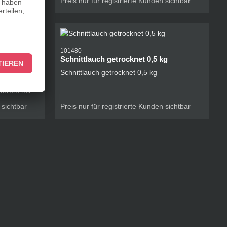
 sichtbar
Preis nur für registrierte Kunden sichtbar
101480
Schnittlauch getrocknet 0,5 kg
 und
Schnittlauch getrocknet 0,5 kg
isches
nderem mit
Paprika,
 sichtbar
Preis nur für registrierte Kunden sichtbar
 Teigwaren