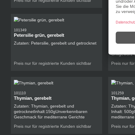
Preis nur für registrierte Kunden sichtbar
Preis nur fü
101349
101113
Petersilie grün, gerebelt
Rosmarin, 
Zutaten: Petersilie, gerebelt und getrocknet
Zutaten: Ro
getrocknetIn
Grillgewürz
Fleisch, Gef
Preis nur für registrierte Kunden sichtbar
Preis nur fü
Melanzani, 
101110
101259
Thymian, gerebelt
Thymian, g
Zutaten: Thymian, gerebelt und
Zutaten: Th
getrocknetInhalt:150gUnverkennbaren
Inhalt: 500
Geschmack für mediterrane Gerichte
mediterrane
Preis nur für registrierte Kunden sichtbar
Preis nur fü