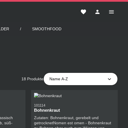
Du hast 0 Produkte auf 
LDER
SMOOTHFOOD
18 Produkte
101114
Bohnenkraut
lassisch
Zutaten: Bohnenkraut, gerebelt und
b, süß-
getrocknetNomen est omen - Bohnenkraut