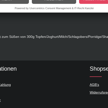
%, glycosylierte Stevioglycoside (Süßungsmittel), Zuckerrohrfaser (Ball
lz.
nd) zum Süßen von 300g Topfen/Joghurt/Milch/Schlagobers/Porridge/S
ationen
Shopse
Zahlung
AGB's
Widerrufsre
z