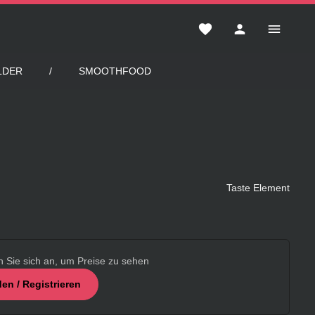
Du hast 0 Produkte auf 
LDER
SMOOTHFOOD
Taste Element
n Sie sich an, um Preise zu sehen
en / Registrieren