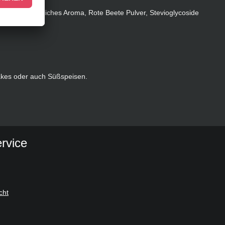
aststoff), natürliches Aroma, Rote Beete Pulver, Stevioglycoside
hakes oder auch Süßspeisen.
rvice
cht