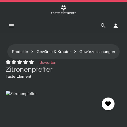
Zum Hauptinhalt springen
Produkte
Gewürze & Kräuter
Gewürzmischungen
Bewerten
Zitronenpfeffer
Durchschnittliche Bewertung von 0 von 5 Sternen
Taste Element
Bildergalerie überspringen