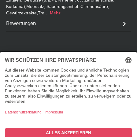
Kurkuma),Meersalz, Säuerungsmittel: Citronensäure;
Gewürzextrakte,Tre…
Mehr
Bewertungen
Service-Hotline
Informationen
Shopservice
© 2026 Taste Elements Shop - with
by
Zenit Design
Cookie-Einstellungen