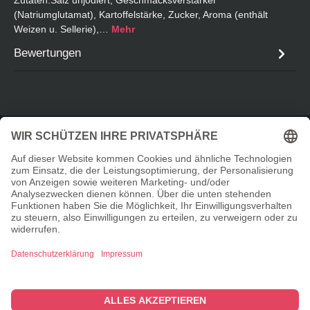
(Natriumglutamat), Kartoffelstärke, Zucker, Aroma (enthält
Weizen u. Sellerie),…
Mehr
Bewertungen
Service-Hotline
Informationen
Shopservice
© 2026 Taste Elements Shop - with
by
Zenit Design
Cookie-Einstellungen