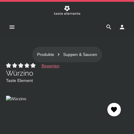
Zum Hauptinhalt springen
Produkte
Suppen & Saucen
Bewerten
Würzino
Durchschnittliche Bewertung von 0 von 5 Sternen
Taste Element
Bildergalerie überspringen