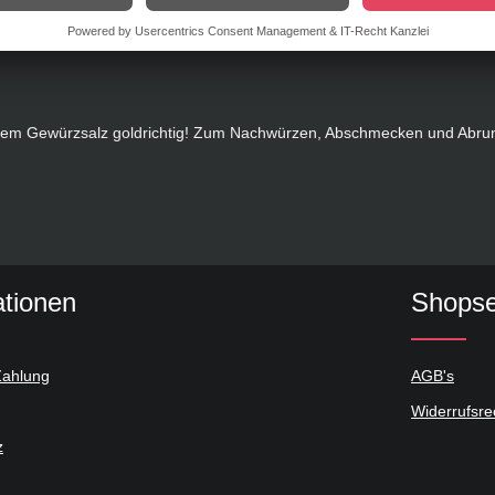
tten, natürliches Aroma, Kurkuma, Knoblauch, Petersilie,Zitronenfruch
diesem Gewürzsalz goldrichtig! Zum Nachwürzen, Abschmecken und Abru
ationen
Shopse
Zahlung
AGB's
Widerrufsre
z