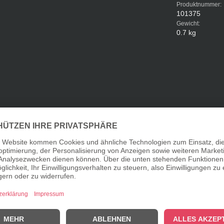
Produktnummer:
101375
Gewicht:
0.7 kg
 - Würzsalz"