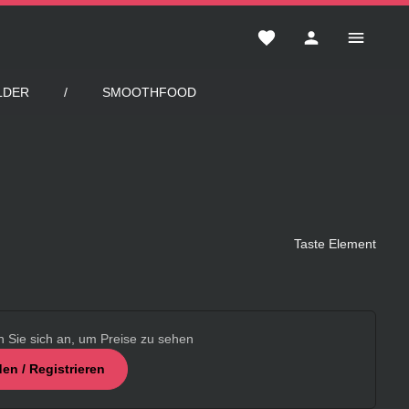
Du hast 0 Produkte auf 
LDER
SMOOTHFOOD
Taste Element
n Sie sich an, um Preise zu sehen
en / Registrieren