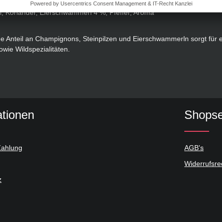
, Koriander, Eierschwammerl 4 %, Pfeffer, Aroma
 Anteil an Champignons, Steinpilzen und Eierschwammerln sorgt für 
ie Wildspezialitäten.
ationen
Shopse
Zahlung
AGB's
Widerrufsre
z