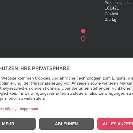
Produktnummer:
101421
Gewicht:
0.5 kg
merlg'würz"