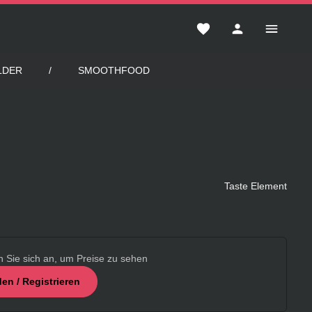
Du hast 0 Produkte auf 
LDER
SMOOTHFOOD
Taste Element
n Sie sich an, um Preise zu sehen
en / Registrieren