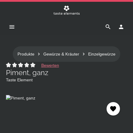
Zum Hauptinhalt springen
Produkte
Gewürze & Kräuter
Einzelgewürze
Bewerten
Piment, ganz
Durchschnittliche Bewertung von 0 von 5 Sternen
Taste Element
Bildergalerie überspringen