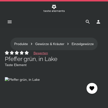
Zum Hauptinhalt springen
Produkte
Gewürze & Kräuter
Einzelgewürze
Bewerten
Pfeffer grün, in Lake
Durchschnittliche Bewertung von 0 von 5 Sternen
Taste Element
Bildergalerie überspringen