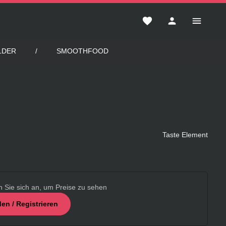
Du hast 0 Produkte auf 
LDER
SMOOTHFOOD
Taste Element
n Sie sich an, um Preise zu sehen
en / Registrieren