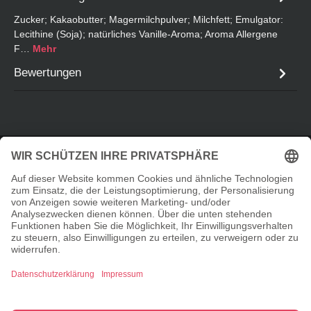
Zucker; Kakaobutter; Magermilchpulver; Milchfett; Emulgator:
Lecithine (Soja); natürliches Vanille-Aroma; Aroma Allergene
F…
Mehr
Bewertungen
Service-Hotline
Informationen
Shopservice
© 2026 Taste Elements Shop - with
by
Zenit Design
Cookie-Einstellungen