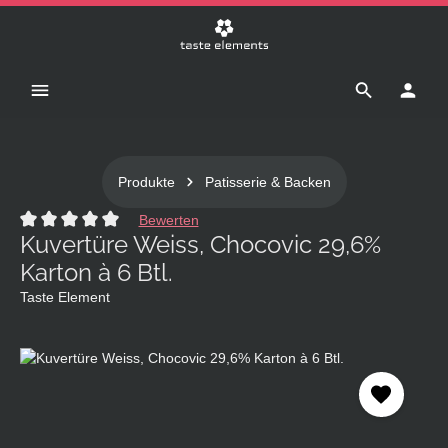
Zum Hauptinhalt springen
Produkte
Patisserie & Backen
Bewerten
Kuvertüre Weiss, Chocovic 29,6%
Durchschnittliche Bewertung von 0 von 5 Sternen
Karton à 6 Btl.
Taste Element
Bildergalerie überspringen