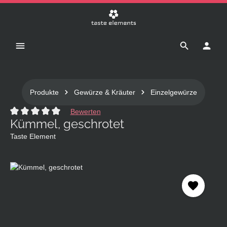
Zum Hauptinhalt springen
Produkte
Gewürze & Kräuter
Einzelgewürze
Bewerten
Kümmel, geschrotet
Durchschnittliche Bewertung von 0 von 5 Sternen
Taste Element
Bildergalerie überspringen