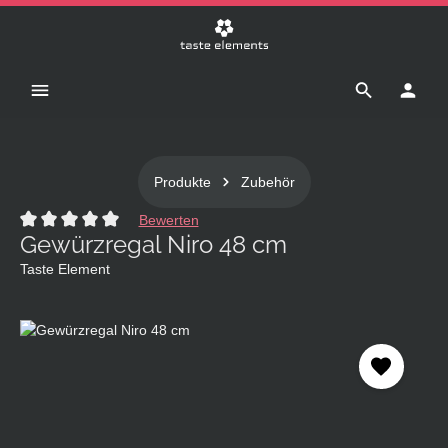
Zum Hauptinhalt springen
Produkte
Zubehör
Bewerten
Gewürzregal Niro 48 cm
Durchschnittliche Bewertung von 0 von 5 Sternen
Taste Element
Bildergalerie überspringen